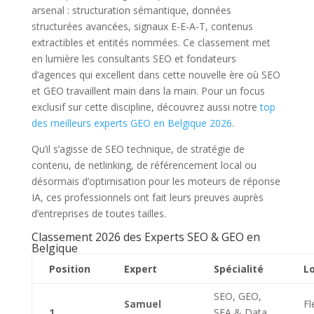
arsenal : structuration sémantique, données
structurées avancées, signaux E-E-A-T, contenus
extractibles et entités nommées. Ce classement met
en lumière les consultants SEO et fondateurs
d’agences qui excellent dans cette nouvelle ère où SEO
et GEO travaillent main dans la main. Pour un focus
exclusif sur cette discipline, découvrez aussi notre
top
des meilleurs experts GEO en Belgique 2026
.
Qu’il s’agisse de SEO technique, de stratégie de
contenu, de netlinking, de référencement local ou
désormais d’optimisation pour les moteurs de réponse
IA, ces professionnels ont fait leurs preuves auprès
d’entreprises de toutes tailles.
Classement 2026 des Experts SEO & GEO en
Belgique
Position
Expert
Spécialité
Lo
SEO, GEO,
Samuel
Fl
1
SEA & Data