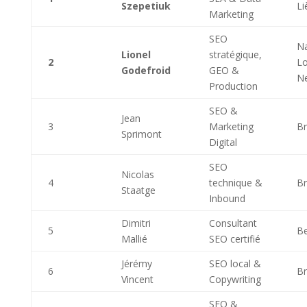
Szepetiuk
Li
Marketing
SEO
N
Lionel
stratégique,
2
Lo
Godefroid
GEO &
N
Production
SEO &
Jean
3
Marketing
Br
Sprimont
Digital
SEO
Nicolas
4
technique &
Br
Staatge
Inbound
Dimitri
Consultant
5
Be
Mallié
SEO certifié
Jérémy
SEO local &
6
Br
Vincent
Copywriting
SEO &