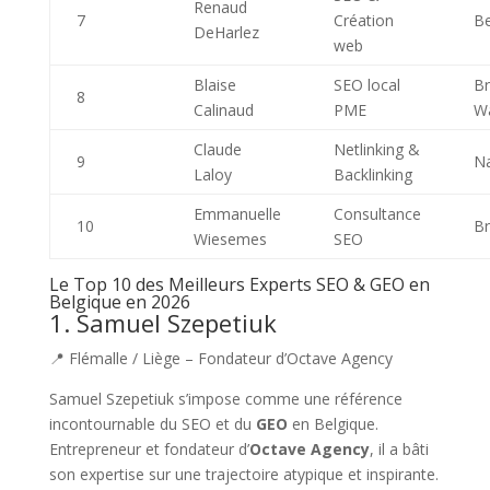
Renaud
7
Création
Be
DeHarlez
web
Blaise
SEO local
Br
8
Calinaud
PME
Wa
Claude
Netlinking &
9
N
Laloy
Backlinking
Emmanuelle
Consultance
10
Br
Wiesemes
SEO
Le Top 10 des Meilleurs Experts SEO & GEO en
Belgique en 2026
1. Samuel Szepetiuk
📍 Flémalle / Liège – Fondateur d’Octave Agency
Samuel Szepetiuk s’impose comme une référence
incontournable du SEO et du
GEO
en Belgique.
Entrepreneur et fondateur d’
Octave Agency
, il a bâti
son expertise sur une trajectoire atypique et inspirante.