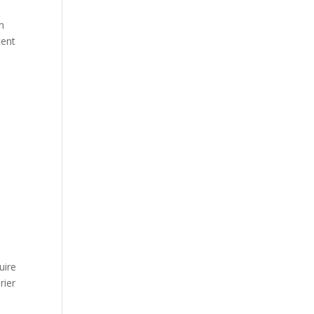
n
tent
uire
rier