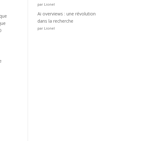
par Lionel
Ai overviews : une révolution
rque
dans la recherche
que
par Lionel
O
e