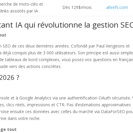
herche de mots-clés et
Dès 129$/mois
ahrefs.com
links assistés par IA
tant IA qui révolutionne la gestion SE
tout
on SEO de ces deux dernières années. Cofondé par Paul Vengeons et
a déjà conquis plus de 3 000 utilisateurs. Son principe est aussi simpl
s de tableaux de bord complexes, vous posez vos questions en françai
uide vers des actions concrètes.
2026 ?
ole et à Google Analytics via une authentification OAuth sécurisée.
ctes, clics réels, impressions et CTR. Pas d’estimations approximatives
 croise ensuite ces données avec celles du marché via DataForSEO po
onne dans votre niche.
nge tout