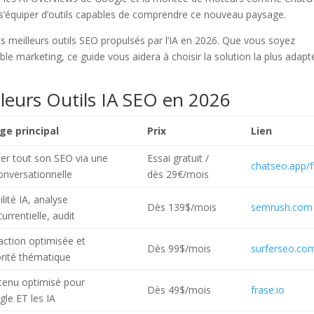
e s’équiper d’outils capables de comprendre ce nouveau paysage.
s meilleurs outils SEO propulsés par l’IA en 2026. Que vous soyez
le marketing, ce guide vous aidera à choisir la solution la plus adapt
illeurs Outils IA SEO en 2026
ge principal
Prix
Lien
ter tout son SEO via une
Essai gratuit /
chatseo.app/f
onversationnelle
dès 29€/mois
bilité IA, analyse
Dès 139$/mois
semrush.com
urrentielle, audit
ction optimisée et
Dès 99$/mois
surferseo.co
rité thématique
tenu optimisé pour
Dès 49$/mois
frase.io
le ET les IA