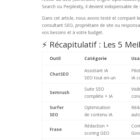
Search ou Perplexity, il devient indispensable d
Dans cet article, nous avons testé et comparé le
consultant SEO, propriétaire de site ou responsab
vos besoins et à votre budget.
⚡ Récapitulatif : Les 5 Me
Outil
Catégorie
Usa
Assistant IA
Pilo
ChatSEO
SEO tout-en-un
IA c
Suite SEO
Visi
Semrush
complète + IA
conc
Surfer
Optimisation
Réda
SEO
de contenu IA
auto
Rédaction +
Con
Frase
scoring GEO
Goog