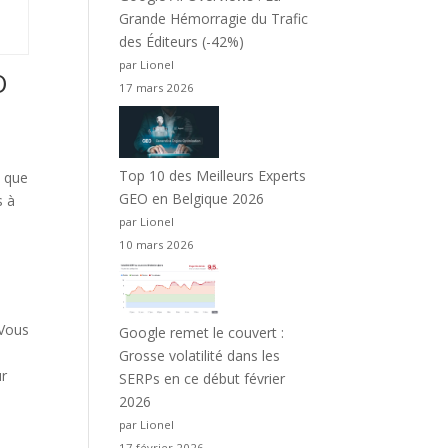
Grande Hémorragie du Trafic
des Éditeurs (-42%)
par Lionel
O
17 mars 2026
Top 10 des Meilleurs Experts
e que
GEO en Belgique 2026
s à
par Lionel
10 mars 2026
 Vous
Google remet le couvert :
Grosse volatilité dans les
ur
SERPs en ce début février
2026
par Lionel
17 février 2026