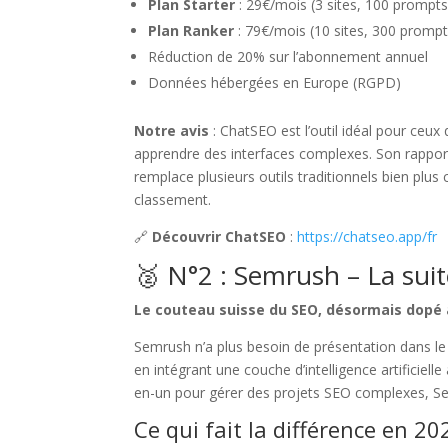
Plan Starter
: 29€/mois (3 sites, 100 prompt
Plan Ranker
: 79€/mois (10 sites, 300 prompts
Réduction de 20% sur l’abonnement annuel
Données hébergées en Europe (RGPD)
Notre avis
: ChatSEO est l’outil idéal pour ceux
apprendre des interfaces complexes. Son rapport 
remplace plusieurs outils traditionnels bien plus 
classement.
🔗
Découvrir ChatSEO
:
https://chatseo.app/fr
🥈 N°2 : Semrush – La suit
Le couteau suisse du SEO, désormais dopé à l
Semrush n’a plus besoin de présentation dans le
en intégrant une couche d’intelligence artificiell
en-un pour gérer des projets SEO complexes, Se
Ce qui fait la différence en 20