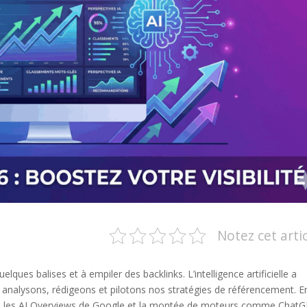
Notez cet arti
ques balises et à empiler des backlinks. L’intelligence artificielle a
nalysons, rédigeons et pilotons nos stratégies de référencement. E
n), les AI Overviews de Google et la montée de moteurs comme Chat