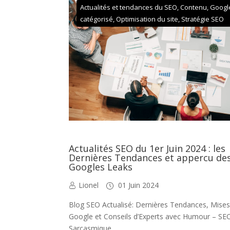
Actualités et tendances du SEO
,
Contenu
,
Googl
catégorisé
,
Optimisation du site
,
Stratégie SEO
Actualités SEO du 1er Juin 2024 : les
Dernières Tendances et appercu de
Googles Leaks
Lionel
01 Juin 2024
Blog SEO Actualisé: Dernières Tendances, Mises
Google et Conseils d’Experts avec Humour – SE
Sarcasmique