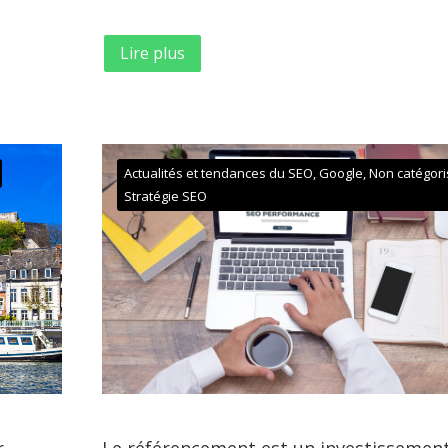
Lire plus
Actualités et tendances du SEO
,
Google
,
Non catégor
Stratégie SEO
r
Le référencement est un investissemen