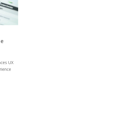
ue
nces UX
érience