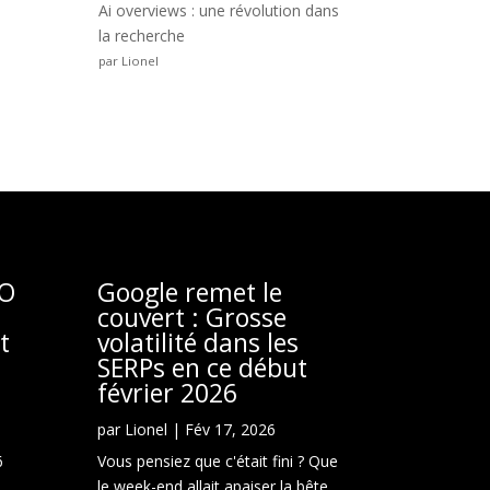
Ai overviews : une révolution dans
la recherche
par Lionel
EO
Google remet le
couvert : Grosse
t
volatilité dans les
SERPs en ce début
février 2026
par
Lionel
|
Fév 17, 2026
6
Vous pensiez que c'était fini ? Que
le week-end allait apaiser la bête