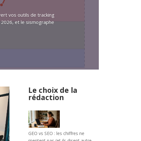
vert vos outils de tracking
 2026, et le sismographe
Le choix de la
rédaction
GEO vs SEO : les chiffres ne
mentent pas (et ils disent autre