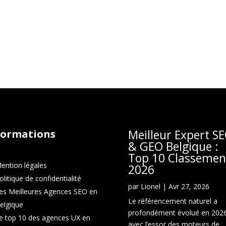
Meilleur Expert S
formations
& GEO Belgique :
Top 10 Classemen
ention légales
2026
olitique de confidentialité
par
Lionel
|
Avr 27, 2026
es Meilleures Agences SEO en
Le référencement naturel a
elgique
profondément évolué en 202
e top 10 des agences UX en
avec l’essor des moteurs de