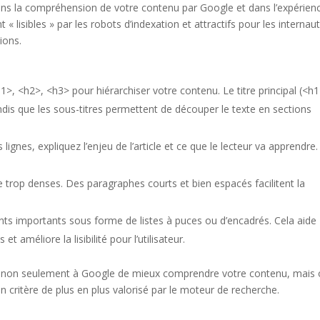
dans la compréhension de votre contenu par Google et dans l’expérien
 « lisibles » par les robots d’indexation et attractifs pour les internaute
ions.
h1>, <h2>, <h3> pour hiérarchiser votre contenu. Le titre principal (<h1
tandis que les sous-titres permettent de découper le texte en sections
lignes, expliquez l’enjeu de l’article et ce que le lecteur va apprendre.
te trop denses. Des paragraphes courts et bien espacés facilitent la
nts importants sous forme de listes à puces ou d’encadrés. Cela aide
et améliore la lisibilité pour l’utilisateur.
 non seulement à Google de mieux comprendre votre contenu, mais 
n critère de plus en plus valorisé par le moteur de recherche.