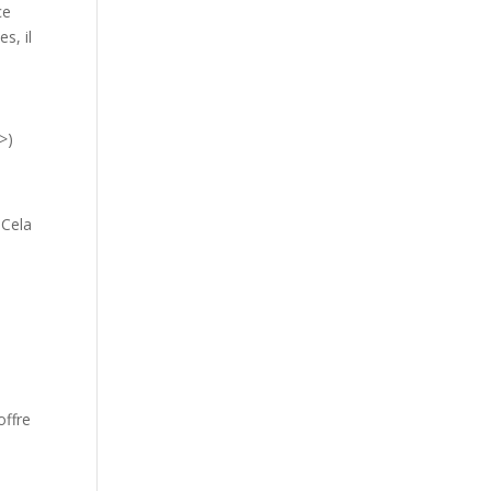
ce
s, il
>)
 Cela
offre