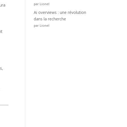
par Lionel
ura
Ai overviews : une révolution
dans la recherche
par Lionel
nt
s,
t