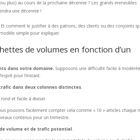
(ou plus) au cours de la prochaine décennie ? Les grands immeubles
endra une décennie !
t comment le justifier à des patrons, des clients ou des conjoints qu
n modèle simple pour expliquer.
chettes de volumes en fonction d’un
ents dans votre domaine.
Supposons une difficulté facile à modéré
prit pour l’instant.
 trafic dans deux colonnes distinctes
.
ond et facile à diviser.
e nous pouvons facilement compter cela comme « 10 » articles chaque 
veaux contenus pour un trimestre.
de volume et de trafic potentiel
.