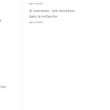
par Lionel
Ai overviews : une révolution
dans la recherche
i
par Lionel
e
mois.