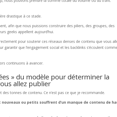
rop, nous pouvons prendre la somme totale du volume ou du trafic
ère drastique à ce stade.
nt, afin que nous puissions construire des piliers, des groupes, des
urs geeks appellent aujourd’hui.
orrectement pour soutenir ces réseaux denses de contenu que vous all
our garantir que l’engagement social et les backlinks s’écoulent comme
 Alors continuons à avancer.
trées » du modèle pour déterminer la
ous allez publier
et des tonnes de contenu. Ce n’est pas ce que je recommande.
nt nouveaux ou petits souffrent d’un manque de contenu de h