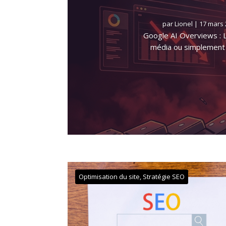
par
Lionel
|
17 mars 
Google AI Overviews : 
média ou simplement pr
Optimisation du site
,
Stratégie SEO