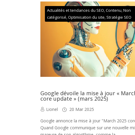
Actualités et tendances du SEO
,
Contenu
,
Non
catégorisé
,
Optimisation du site
,
Stratégie SEO
Google dévoile la mise à jour « Mar
core update » (mars 2025)
Lionel
20 Mar 2025
Google annonce la mise à jour "March 2025 cor
Quand Google communique sur une nouvelle mis
majeure de son algorithme, comme la...