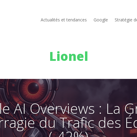
Actualités et tendances
Google
Stratégie 
Lionel
e AI Overviews : La 
agie du Trafic des É
(-42%)