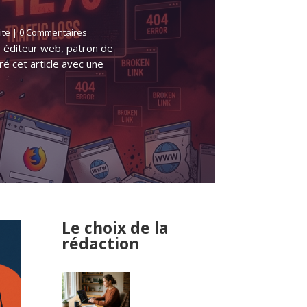
ite
| 0 Commentaires
 éditeur web, patron de
re cet article avec une
Le choix de la
rédaction