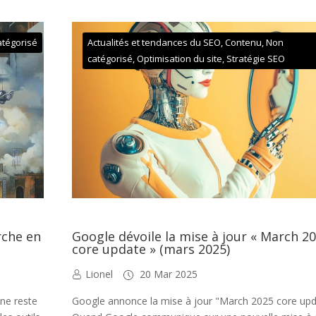
atégorisé
Actualités et tendances du SEO
,
Contenu
,
Non
catégorisé
,
Optimisation du site
,
Stratégie SEO
rche en
Google dévoile la mise à jour « March 2
core update » (mars 2025)
Lionel
20 Mar 2025
 ne reste
Google annonce la mise à jour "March 2025 core up