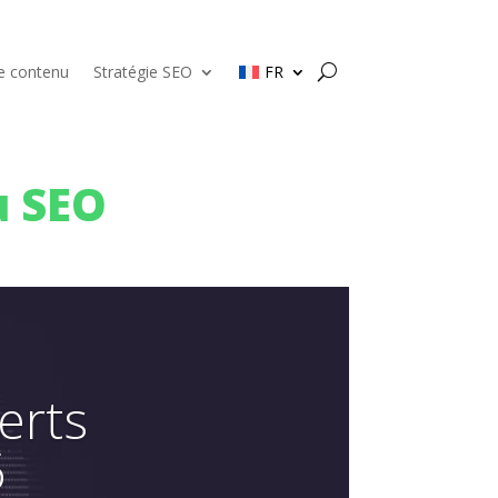
de contenu
Stratégie SEO
FR
u SEO
erts
6