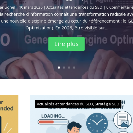
ar
Lionel
|
10 mars 2026
|
Actualités et tendances du SEO
| 0 Commentair
a recherche d'information connaît une transformation radicale avec
ve, une nouvelle discipline émerge au cœur du référencement : le 
Optimization). En 2026, être visible sur...
Lire plus
Actualités et tendances du SEO
,
Stratégie SEO